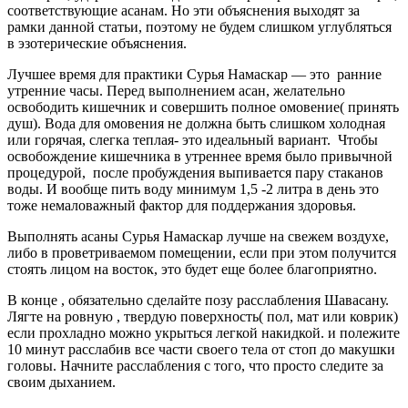
соответствующие асанам. Но эти объяснения выходят за
рамки данной статьи, поэтому не будем слишком углубляться
в эзотерические объяснения.
Лучшее время для практики Сурья Намаскар — это ранние
утренние часы. Перед выполнением асан, желательно
освободить кишечник и совершить полное омовение( принять
душ). Вода для омовения не должна быть слишком холодная
или горячая, слегка теплая- это идеальный вариант. Чтобы
освобождение кишечника в утреннее время было привычной
процедурой, после пробуждения выпивается пару стаканов
воды. И вообще пить воду минимум 1,5 -2 литра в день это
тоже немаловажный фактор для поддержания здоровья.
Выполнять асаны Сурья Намаскар лучше на свежем воздухе,
либо в проветриваемом помещении, если при этом получится
стоять лицом на восток, это будет еще более благоприятно.
В конце , обязательно сделайте позу расслабления Шавасану.
Лягте на ровную , твердую поверхность( пол, мат или коврик)
если прохладно можно укрыться легкой накидкой. и полежите
10 минут расслабив все части своего тела от стоп до макушки
головы. Начните расслабления с того, что просто следите за
своим дыханием.