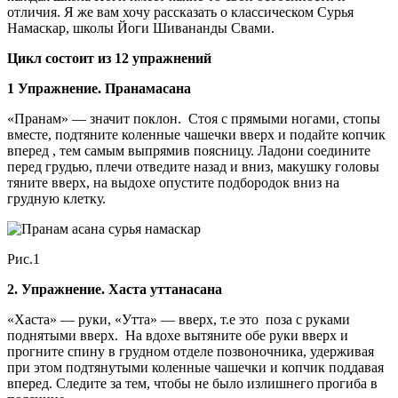
отличия. Я же вам хочу рассказать о классическом Сурья
Намаскар, школы Йоги Шивананды Свами.
Цикл состоит из 12 упражнений
1 Упражнение. Пранамасана
«Пранам» — значит поклон. Стоя с прямыми ногами, стопы
вместе, подтяните коленные чашечки вверх и подайте копчик
вперед , тем самым выпрямив поясницу. Ладони соедините
перед грудью, плечи отведите назад и вниз, макушку головы
тяните вверх, на выдохе опустите подбородок вниз на
грудную клетку.
Рис.1
2. Упражнение. Хаста уттанасана
«Хаста» — руки, «Утта» — вверх, т.е это поза с руками
поднятыми вверх. На вдохе вытяните обе руки вверх и
прогните спину в грудном отделе позвоночника, удерживая
при этом подтянутыми коленные чашечки и копчик поддавая
вперед. Следите за тем, чтобы не было излишнего прогиба в