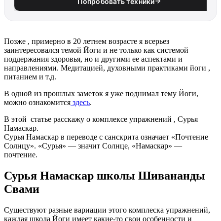
Попробовать техники
Позже , примерно в 20 летнем возрасте я всерьез
заинтересовался темой Йоги и не только как системой
поддержания здоровья, но и другими ее аспектами и
направлениями. Медитацией, духовными практиками йоги ,
питанием и т.д.
В одной из прошлых заметок я уже поднимал тему Йоги,
можно ознакомится
здесь
.
В этой статье расскажу о комплексе упражнений , Сурья
Намаскар.
Сурья Намаскар в переводе с санскрита означает «Почтение
Солнцу». «Сурья» — значит Солнце, «Намаскар» —
почтение.
Сурья Намаскар школы Шивананды
Свами
Существуют разные вариации этого комплеска упражнений,
каждая школа Йоги имеет какие-то свои особенности и