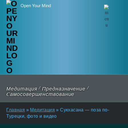
Open Your Mind
/
/
Медитация
Предназначение
Cамосовершенствование
Главная
»
Медитация
»
Сукхасана — поза по-
Турецки, фото и видео