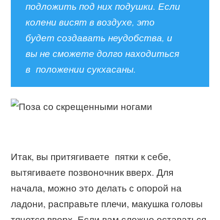
подложить под них подушки. Если
колени висят в воздухе, это
будет создавать неудобства, и
вы не сможете долго находиться
в положении сукхасаны.
Итак, вы притягиваете пятки к себе,
вытягиваете позвоночник вверх. Для
начала, можно это делать с опорой на
ладони, расправьте плечи, макушка головы
тянется вверх. Если вам сложно оставаться