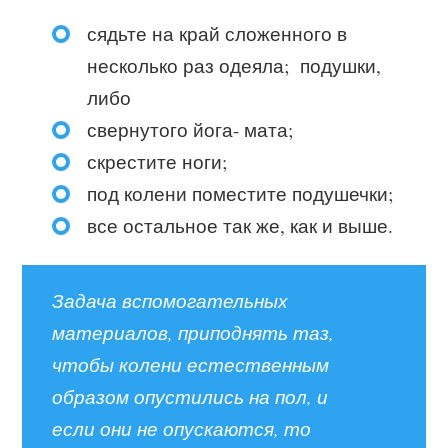
сядьте на край сложенного в
несколько раз одеяла; подушки,
либо
свернутого йога- мата;
скрестите ноги;
под колени поместите подушечки;
все остальное так же, как и выше.
Задача вспомогательных
материалов, приподнять таз,
чтобы колени естественным
образом опустились на пол, и
если они не опускаются, то