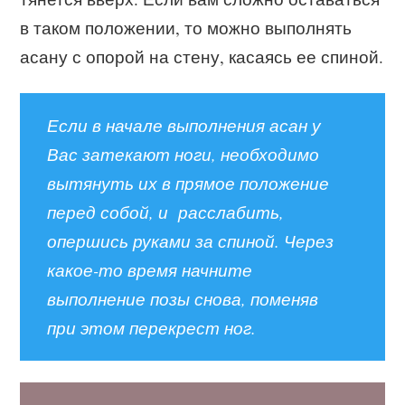
в таком положении, то можно выполнять
асану с опорой на стену, касаясь ее спиной.
Если в начале выполнения асан у
Вас затекают ноги, необходимо
вытянуть их в прямое положение
перед собой, и расслабить,
опершись руками за спиной. Через
какое-то время начните
выполнение позы снова, поменяв
при этом перекрест ног.