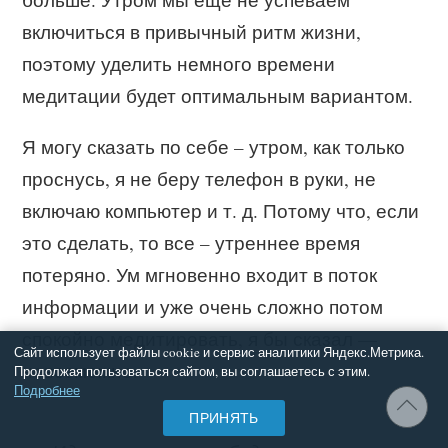
включиться в привычный ритм жизни,
поэтому уделить немного времени
медитации будет оптимальным вариантом.
Я могу сказать по себе – утром, как только
проснусь, я не беру телефон в руки, не
включаю компьютер и т. д. Потому что, если
это сделать, то все – утреннее время
потеряно. Ум мгновенно входит в поток
информации и уже очень сложно потом
спокойно медитировать, я бы сказал —
Сайт использует файлы cookie и сервис аналитики Яндекс.Метрика.
невозможно.
Продолжая пользоваться сайтом, вы соглашаетесь с этим.
Подробнее
ПРИНЯТЬ