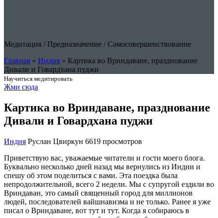
Медитация
/
Предназначение
/
Cамосовершенствование
Главная
»
Индия
»
Картика во Вриндаване, празднование
Дивали и Говардхана пуджи
Научиться медитировать
Жми сюда
Картика во Вриндаване, празднование
Дивали и Говардхана пуджи
Индия
Руслан Цвиркун
6619 просмотров
Приветствую вас, уважаемые читатели и гости моего блога.
Буквально несколько дней назад мы вернулись из Индии и
спешу об этом поделиться с вами. Эта поездка была
непродолжительной, всего 2 недели. Мы с супругой ездили во
Вриндаван, это самый священный город для миллионов
людей, последователей вайшнавизма и не только. Ранее я уже
писал о Вриндаване, вот тут и тут. Когда я собираюсь в