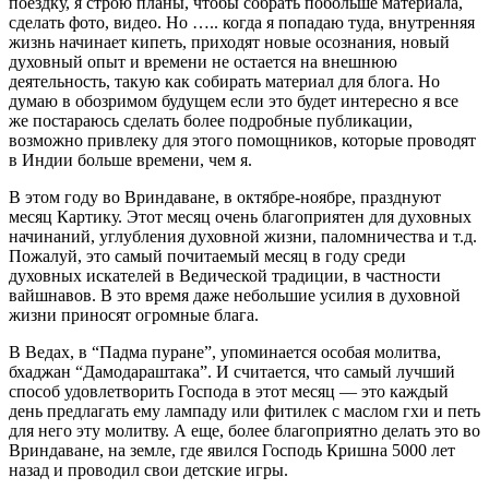
поездку, я строю планы, чтобы собрать побольше материала,
сделать фото, видео. Но ….. когда я попадаю туда, внутренняя
жизнь начинает кипеть, приходят новые осознания, новый
духовный опыт и времени не остается на внешнюю
деятельность, такую как собирать материал для блога. Но
думаю в обозримом будущем если это будет интересно я все
же постараюсь сделать более подробные публикации,
возможно привлеку для этого помощников, которые проводят
в Индии больше времени, чем я.
В этом году во Вриндаване, в октябре-ноябре, празднуют
месяц Картику. Этот месяц очень благоприятен для духовных
начинаний, углубления духовной жизни, паломничества и т.д.
Пожалуй, это самый почитаемый месяц в году среди
духовных искателей в Ведической традиции, в частности
вайшнавов. В это время даже небольшие усилия в духовной
жизни приносят огромные блага.
В Ведах, в “Падма пуране”, упоминается особая молитва,
бхаджан “Дамодараштака”. И считается, что самый лучший
способ удовлетворить Господа в этот месяц — это каждый
день предлагать ему лампаду или фитилек с маслом гхи и петь
для него эту молитву. А еще, более благоприятно делать это во
Вриндаване, на земле, где явился Господь Кришна 5000 лет
назад и проводил свои детские игры.