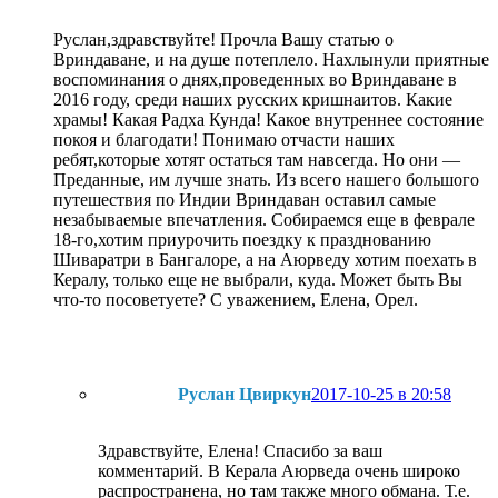
Руслан,здравствуйте! Прочла Вашу статью о
Вриндаване, и на душе потеплело. Нахлынули приятные
воспоминания о днях,проведенных во Вриндаване в
2016 году, среди наших русских кришнаитов. Какие
храмы! Какая Радха Кунда! Какое внутреннее состояние
покоя и благодати! Понимаю отчасти наших
ребят,которые хотят остаться там навсегда. Но они —
Преданные, им лучше знать. Из всего нашего большого
путешествия по Индии Вриндаван оставил самые
незабываемые впечатления. Собираемся еще в феврале
18-го,хотим приурочить поездку к празднованию
Шиваратри в Бангалоре, а на Аюрведу хотим поехать в
Кералу, только еще не выбрали, куда. Может быть Вы
что-то посоветуете? С уважением, Елена, Орел.
Руслан Цвиркун
2017-10-25 в 20:58
Здравствуйте, Елена! Спасибо за ваш
комментарий. В Керала Аюрведа очень широко
распространена, но там также много обмана. Т.е.