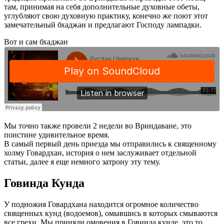
там, принимая на себя дополнительные духовные обеты,
углубляют свою духовную практику, конечно же поют этот
замечательный бхаджан и предлагают Господу лампадки.
Вот и сам бхаджан
Мы точно также провели 2 недели во Вриндаване, это
поистине удивительное время.
В самый первый день приезда мы отправились к священному
холму Говардхан, история о нем заслуживает отдельной
статьи, далее я еще немного затрону эту тему.
Говинда Кунда
У подножия Говардхана находится огромное количество
священных кунд (водоемов), омывшись в которых смываются
все грехи. Мы приняли омовения в Говинда кунде, это то