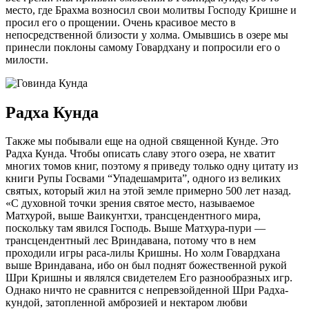
место, где Брахма возносил свои молитвы Господу Кришне и
просил его о прощении. Очень красивое место в
непосредственной близости у холма. Омывшись в озере мы
принесли поклоны самому Говардхану и попросили его о
милости.
Радха Кунда
Также мы побывали еще на одной священной Кунде. Это
Радха Кунда. Чтобы описать славу этого озера, не хватит
многих томов книг, поэтому я приведу только одну цитату из
книги Рупы Госвами “Упадешамрита”, одного из великих
святых, который жил на этой земле примерно 500 лет назад.
«С духовной точки зрения святое место, называемое
Матхурой, выше Ваикунтхи, трансцендентного мира,
поскольку там явился Господь. Выше Матхура-пури —
трансцендентный лес Вриндавана, потому что в нем
проходили игры раса-лилы Кришны. Но холм Говардхана
выше Вриндавана, ибо он был поднят божественной рукой
Шри Кришны и являлся свидетелем Его разнообразных игр.
Однако ничто не сравнится с непревзойденной Шри Радха-
кундой, затопленной амброзией и нектаром любви