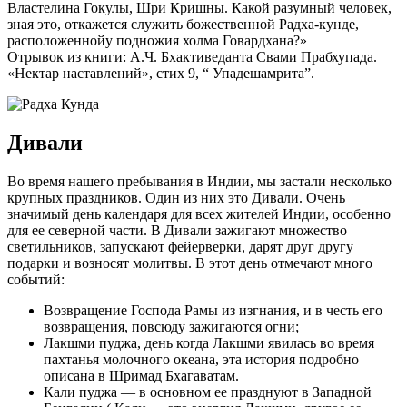
Властелина Гокулы, Шри Кришны. Какой разумный человек,
зная это, откажется служить божественной Радха-кунде,
расположеннойу подножия холма Говардхана?»
Отрывок из книги: А.Ч. Бхактиведанта Свами Прабхупада.
«Нектар наставлений», стих 9, “ Упадешамрита”.
Дивали
Во время нашего пребывания в Индии, мы застали несколько
крупных праздников. Один из них это Дивали. Очень
значимый день календаря для всех жителей Индии, особенно
для ее северной части. В Дивали зажигают множество
светильников, запускают фейерверки, дарят друг другу
подарки и возносят молитвы. В этот день отмечают много
событий:
Возвращение Господа Рамы из изгнания, и в честь его
возвращения, повсюду зажигаются огни;
Лакшми пуджа, день когда Лакшми явилась во время
пахтанья молочного океана, эта история подробно
описана в Шримад Бхагаватам.
Кали пуджа — в основном ее празднуют в Западной