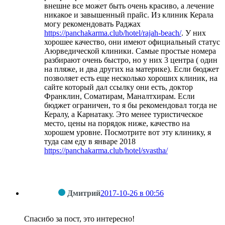
внешне все может быть очень красиво, а лечение
никакое и завышенный прайс. Из клиник Керала
могу рекомендовать Раджах
https://panchakarma.club/hotel/rajah-beach/
. У них
хорошее качество, они имеют официальный статус
Аюрведической клиники. Самые простые номера
разбирают очень быстро, но у них 3 центра ( один
на пляже, и два других на материке). Если бюджет
позволяет есть еще несколько хороших клиник, на
сайте который дал ссылку они есть, доктор
Франклин, Соматирам, Маналтхирам. Если
бюджет ограничен, то я бы рекомендовал тогда не
Кералу, а Карнатаку. Это менее туристическое
место, цены на порядок ниже, качество на
хорошем уровне. Посмотрите вот эту клинику, я
туда сам еду в январе 2018
https://panchakarma.club/hotel/svastha/
Дмитрий
2017-10-26 в 00:56
Спасибо за пост, это интересно!