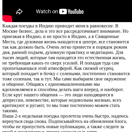
Каждая поездка в Индию приводит меня в равновесие. В
Москве бизнес, дела и это все рассредотачивает внимание. Но
приезжая в Индию, и не просто в Индию, а в Священные
Места, где духовная жизнь находится в центре, все становится
так как должно быть. Очень легко привести в порядок режим
дня, ранний подъем, духовную практику и медитацию. Для
тысяч людей, которые там находятся это естественная жизнь,
не требующая каких-то сверх усилий. И попадая туда сам
пропитываешься этой атмосферой. Как свежий огурец,
который попадает в бочку с солеными, постепенно становится
тоже соленым, так и тут. Мы сами выбираем свое окружение
и общение. Общаясь с единомышленниками мы
вдохновляемся и способны делать шаги вперед, и наоборот.
Если круг нашего общения — это люди находящиеся в
депрессии, невежестве, которые недовольны жизнью, всех
критикуют и ругают, то мы тоже постепенно можем стать
такими.
Наша 2-х недельная поездка пролетела очень быстро, надеюсь
вернуться сюда снова. Подписывайтесь на обновления блога,
чтобы не пропустить новые публикации, а также следите за
мной в инстаграме и других социальных сетях.