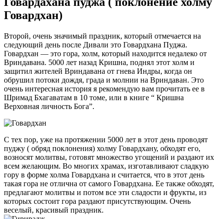
Говардахана пуджа ( поклонение холму
Говардхан)
Второй, очень значимый праздник, который отмечается на
следующий день после Дивали это Говардхана Пуджа.
Говардхан — это гора, холм, который находится недалеко от
Вриндавана. 5000 лет назад Кришна, поднял этот холм и
защитил жителей Вриндавана от гнева Индры, когда он
обрушил потоки дождя, града и молнии на Вриндаван. Это
очень интересная история я рекомендую вам прочитать ее в
Шримад Бхагаватам в 10 томе, или в книге “ Кришна
Верховная личность Бога”.
С тех пор, уже на протяжении 5000 лет в этот день проводят
пуджу ( обряд поклонения) холму Говардхану, обходят его,
возносят молитвы, готовят множество угощений и раздают их
всем желающим. Во многих храмах, изготавливают сладкую
гору в форме холма Говардхана и считается, что в этот день
такая гора не отлична от самого Говардхана. Ее также обходят,
предлагают молитвы и потом все эти сладости и фрукты, из
которых состоит гора раздают присутствующим. Очень
веселый, красивый праздник.