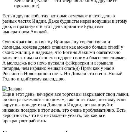
Бенгалии ( Кали — это энергия Лакшми, другое ее
проявление)
Есть и другие события, которые отмечают в этот день в
разных частях Индии. Даже буддисты неравнодушны к этому
дню, и празднуют в этот день принятие Буддизма
императором Ашокой.
Очень красиво, по всему Вриндавану горели свечи и
лампады, хозяева домов ставили как можно больше огней у
своих жилищ, в надежде, что Богиня Лакшми обязательно
заглянет к ним на огонек и одарит своими благословениями.
А молодежь всю ночь пускали фейерверки и взрывали
петарды, чем изрядно мешали спать))) Прям как у нас в
России на Новогоднюю ночь. Но Дивали это и есть Новый
Год по индийскому календарю.
Еще в этот день, вечером все торговцы закрывают свои лавки,
рикши разъезжаются по домам, таксисты тоже, поэтому если
вдруг вы попадете на Дивали в Индии, не планируйте
никаких поездок в этот день, это очень проблематично. Есть
вероятность, что вы не сможете уехать, так как все
прекращают работать.