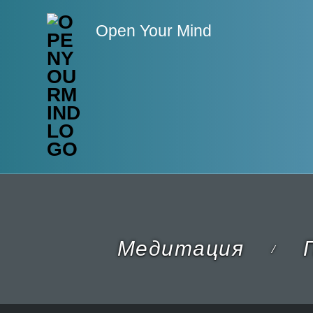
Open Your Mind
Медитация
П
/