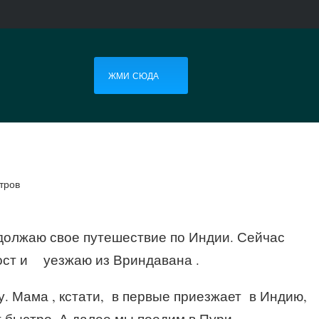
ЖМИ СЮДА
тров
должаю свое путешествие по Индии. Сейчас
пост и уезжаю из Вриндавана .
у. Мама , кстати, в первые приезжает в Индию,
 быстро. А далее мы поедим в Пури.