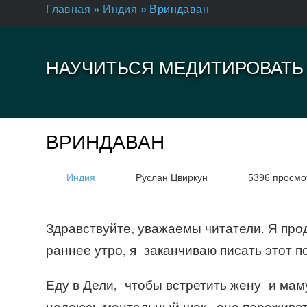
Главная
»
Индия
»
Вриндаван
НАУЧИТЬСЯ МЕДИТИРОВАТЬ
ВРИНДАВАН
Индия
Руслан Цвиркун
5396 просмо
Здравствуйте, уважаемы читатели. Я про
раннее утро, я заканчиваю писать этот 
Еду в Дели, чтобы встретить жену и мам
надеюсь ментальный шок , она переживет