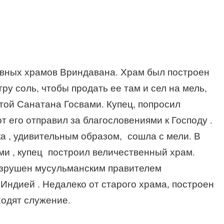
авных храмов Вриндавана. Храм был построен
гру соль, чтобы продать ее там и сел на мель,
ятой Санатана Госвами. Купец, попросил
т его отправил за благословениями к Господу .
ка , удивительным образом, сошла с мели. В
ми , купец построил величественный храм.
азрушен мусульманским правителем
 Индией . Недалеко от старого храма, построен
ходят служение.