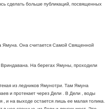
аюсь сделать больше публикаций, посвященных
а Ямуна. Она считается Самой Священной
 Вриндавана. На берегах Ямуны, проходили
ытекая из ледников Ямунотри. Там Ямуна
аев и протекает через Дели . В Дели , воды
 , и на выходе остается лишь ее малая толика.
 в нее сточные, из Дели и других мест. Это