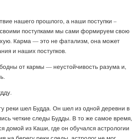
твие нашего прошлого, а наши поступки –
. своими поступками мы сами формируем свою
охую. Карма — это не фатализм, она может
ния и наших поступков.
бодны от кармы — неустойчивость разума и,
ь.
дду.
гу реки шел Будда. Он шел из одной деревни в
ались четкие следы Будды. В то же самое время,
я домой из Каши, где он обучался астрологии
ив на берегу реки следы, астролог не мог