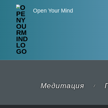
Open Your Mind
Медитация
П
/