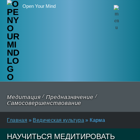
Open Your Mind
/
/
Медитация
Предназначение
Cамосовершенствование
Главная
»
Ведическая культура
»
Карма
НАУЧИТЬСЯ МЕДИТИРОВАТЬ