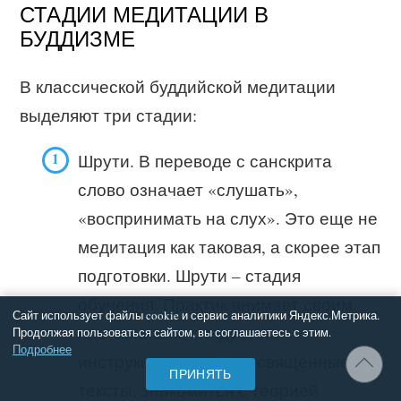
СТАДИИ МЕДИТАЦИИ В
БУДДИЗМЕ
В классической буддийской медитации
выделяют три стадии:
Шрути. В переводе с санскрита
слово означает «слушать»,
«воспринимать на слух». Это еще не
медитация как таковая, а скорее этап
подготовки. Шрути – стадия
обучения. Практик внимает своим
Сайт использует файлы cookie и сервис аналитики Яндекс.Метрика.
наставникам, следует их
Продолжая пользоваться сайтом, вы соглашаетесь с этим.
Подробнее
инструкциям, изучает священные
ПРИНЯТЬ
тексты, знакомится с теорией