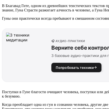
В Бхагавад Гите, одном из древнейших теистических текстов п
знание, Гуна Страсти разжигает алчность в человеке, а Гуна Н
Гуны они практически всегда пребывают в смешанном состоян
🎧 АУДИО-ПРАКТИКИ
Верните себе контро
3 базовые аудио-практики для г
Попробовать техники
Поступки в Гуне благости очищают человека, поступки или дей
к безумию.
Когда преобладает одна из гун в сознании человека, другие 
Естественно, что низшие гуны усиливать не требуется, они про