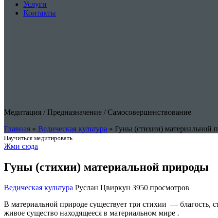
Услуги
Контакты
Медитация
/
Предназначение
/
Cамосовершенствование
Главная
»
Ведическая культура
»
Гуны (стихии) материальной 
Научиться медитировать
Жми сюда
Гуны (стихии) материальной природы
Ведическая культура
Руслан Цвиркун
3950 просмотров
В материальной природе существует три стихии — благость, ст
живое существо находящееся в материальном мире .