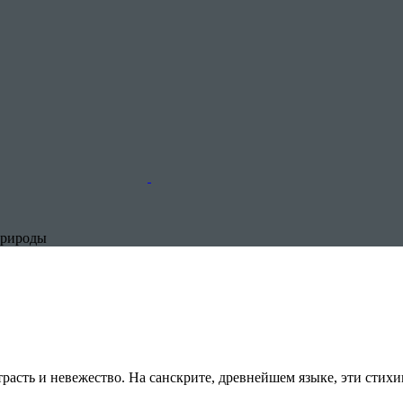
природы
расть и невежество. На санскрите, древнейшем языке, эти стихи