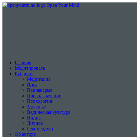
Open Your Mind
Главная
Медитировать
Рубрики
Медитация
Йога
Панчакарма
Предназначение
Психология
Здоровье
Ведическая культура
Индия
Личное
Рекомендую
Об авторе